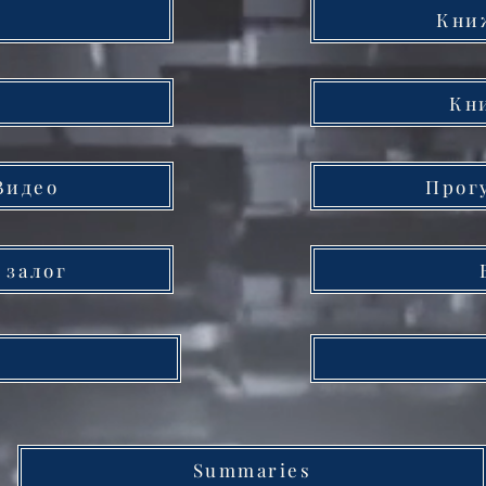
Кни
Кн
Видео
Прог
 залог
Summaries