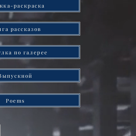
жка-раскраска
ига рассказов
улка по галерее
Выпускной
Poems